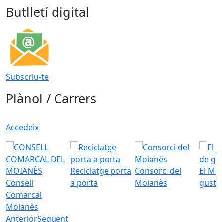
Butlletí digital
Subscriu-te
Plànol / Carrers
Accedeix
Reciclatge porta
Consorci del
El Mo
Consell
a porta
Moianès
gust
Comarcal
Moianès
Anterior
Següent