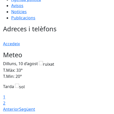
Avisos
Notícies
Publicacions
Adreces i telèfons
Accedeix
Meteo
Dilluns, 10 d’agost
D
T.Màx: 33°
T
T.Min: 20°
T
Tarda
T
1
2
Anterior
Següent