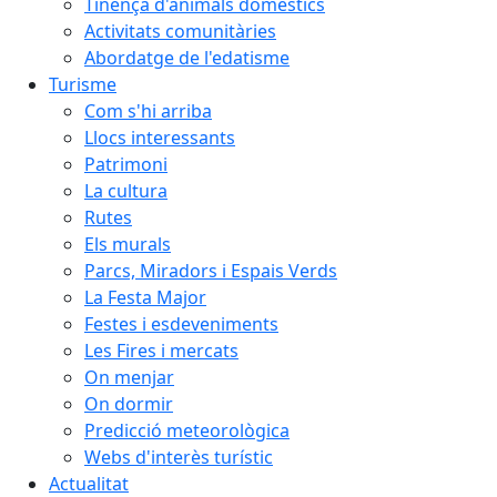
Tinença d'animals domèstics
Activitats comunitàries
Abordatge de l'edatisme
Turisme
Com s'hi arriba
Llocs interessants
Patrimoni
La cultura
Rutes
Els murals
Parcs, Miradors i Espais Verds
La Festa Major
Festes i esdeveniments
Les Fires i mercats
On menjar
On dormir
Predicció meteorològica
Webs d'interès turístic
Actualitat