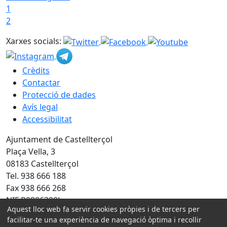
1
2
Xarxes socials:
Crèdits
Contactar
Protecció de dades
Avís legal
Accessibilitat
Ajuntament de Castellterçol
Plaça Vella, 3
08183 Castellterçol
Tel. 938 666 188
Fax 938 666 268
NIF P0806300J
Aquest lloc web fa servir cookies pròpies i de tercers per
facilitar-te una experiència de navegació òptima i recollir
Amb la col·laboració de: