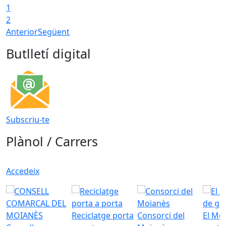
1
2
Anterior
Següent
Butlletí digital
Subscriu-te
Plànol / Carrers
Accedeix
Reciclatge porta
Consorci del
El Mo