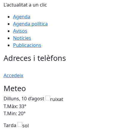
L'actualitat a un clic
Agenda
Agenda política
Avisos
Notícies
Publicacions
Adreces i telèfons
Accedeix
Meteo
Dilluns, 10 d’agost
D
T.Màx: 33°
T
T.Min: 20°
T
Tarda
T