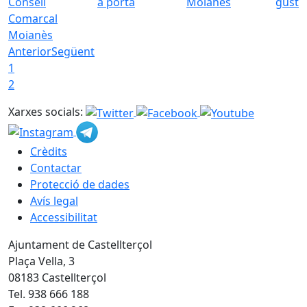
Consell
a porta
Moianès
gust
Comarcal
Moianès
Anterior
Següent
1
2
Xarxes socials:
Crèdits
Contactar
Protecció de dades
Avís legal
Accessibilitat
Ajuntament de Castellterçol
Plaça Vella, 3
08183 Castellterçol
Tel. 938 666 188