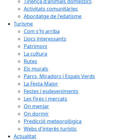
Tinença d'animals domèstics
Activitats comunitàries
Abordatge de l'edatisme
Turisme
Com s'hi arriba
Llocs interessants
Patrimoni
La cultura
Rutes
Els murals
Parcs, Miradors i Espais Verds
La Festa Major
Festes i esdeveniments
Les Fires i mercats
On menjar
On dormir
Predicció meteorològica
Webs d'interès turístic
Actualitat