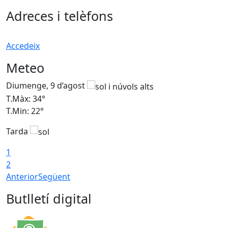
Adreces i telèfons
Accedeix
Meteo
Diumenge, 9 d’agost
D
T.Màx: 34°
T
T.Min: 22°
T
Tarda
T
1
2
Anterior
Següent
Butlletí digital