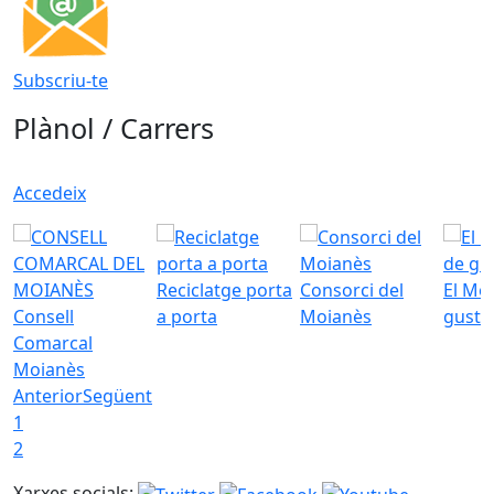
Subscriu-te
Plànol / Carrers
Accedeix
Reciclatge porta
Consorci del
El Mo
Consell
a porta
Moianès
gust
Comarcal
Moianès
Anterior
Següent
1
2
Xarxes socials: