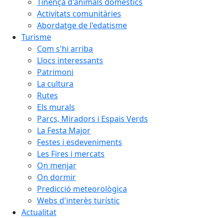
Tinença d'animals domèstics
Activitats comunitàries
Abordatge de l'edatisme
Turisme
Com s'hi arriba
Llocs interessants
Patrimoni
La cultura
Rutes
Els murals
Parcs, Miradors i Espais Verds
La Festa Major
Festes i esdeveniments
Les Fires i mercats
On menjar
On dormir
Predicció meteorològica
Webs d'interès turístic
Actualitat