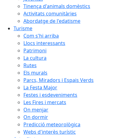
Tinença d'animals domèstics
Activitats comunitàries
Abordatge de l'edatisme
Turisme
Com s'hi arriba
Llocs interessants
Patrimoni
La cultura
Rutes
Els murals
Parcs, Miradors i Espais Verds
La Festa Major
Festes i esdeveniments
Les Fires i mercats
On menjar
On dormir
Predicció meteorològica
Webs d'interès turístic