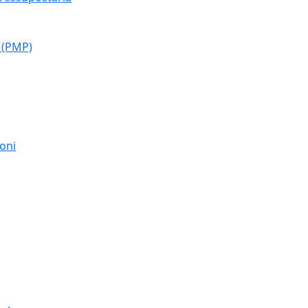
 (PMP)
moni