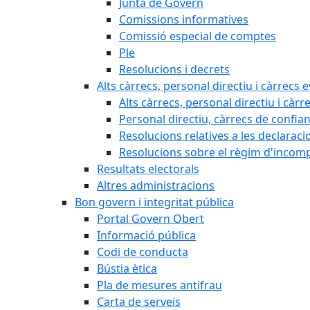
Junta de Govern
Comissions informatives
Comissió especial de comptes
Ple
Resolucions i decrets
Alts càrrecs, personal directiu i càrrecs 
Alts càrrecs, personal directiu i càrr
Personal directiu, càrrecs de confia
Resolucions relatives a les declaracio
Resolucions sobre el règim d'incompat
Resultats electorals
Altres administracions
Bon govern i integritat pública
Portal Govern Obert
Informació pública
Codi de conducta
Bústia ètica
Pla de mesures antifrau
Carta de serveis