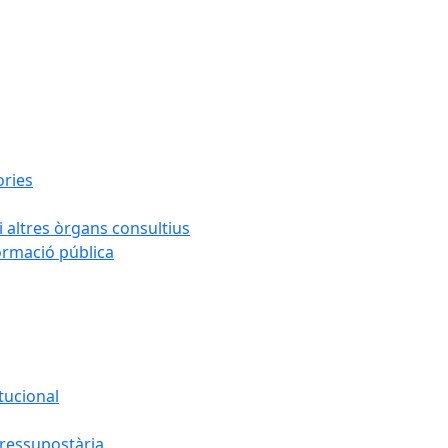
ories
i altres òrgans consultius
formació pública
tucional
pressupostària