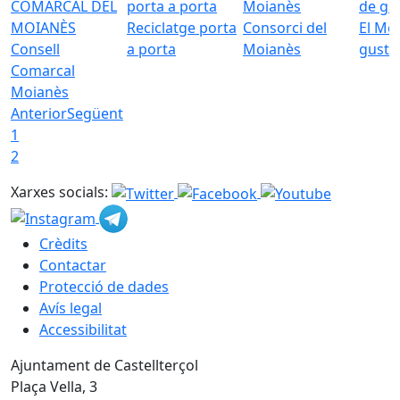
Reciclatge porta
Consorci del
El Mo
Consell
a porta
Moianès
gust
Comarcal
Moianès
Anterior
Següent
1
2
Xarxes socials:
Crèdits
Contactar
Protecció de dades
Avís legal
Accessibilitat
Ajuntament de Castellterçol
Plaça Vella, 3