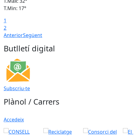
T.Màx: 32°
T
T.Min: 17°
T
1
T
2
Anterior
Següent
Butlletí digital
Subscriu-te
Plànol / Carrers
Accedeix