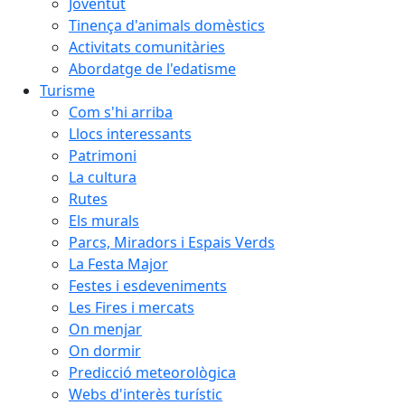
Joventut
Tinença d'animals domèstics
Activitats comunitàries
Abordatge de l'edatisme
Turisme
Com s'hi arriba
Llocs interessants
Patrimoni
La cultura
Rutes
Els murals
Parcs, Miradors i Espais Verds
La Festa Major
Festes i esdeveniments
Les Fires i mercats
On menjar
On dormir
Predicció meteorològica
Webs d'interès turístic