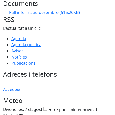
Documents
Full informatiu desembre
(515.26KB)
RSS
L'actualitat a un clic
Agenda
Agenda política
Avisos
Notícies
Publicacions
Adreces i telèfons
Accedeix
Meteo
Divendres, 7 d’agost
D