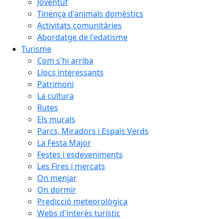
Joventut
Tinença d'animals domèstics
Activitats comunitàries
Abordatge de l'edatisme
Turisme
Com s'hi arriba
Llocs interessants
Patrimoni
La cultura
Rutes
Els murals
Parcs, Miradors i Espais Verds
La Festa Major
Festes i esdeveniments
Les Fires i mercats
On menjar
On dormir
Predicció meteorològica
Webs d'interès turístic