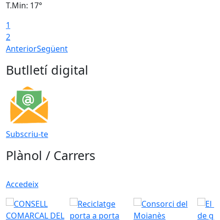
T.Min: 17°
T
1
T
2
Anterior
Següent
Butlletí digital
Subscriu-te
Plànol / Carrers
Accedeix