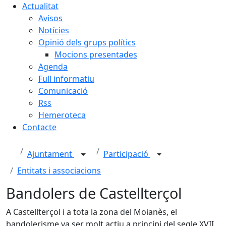
Actualitat
Avisos
Notícies
Opinió dels grups polítics
Mocions presentades
Agenda
Full informatiu
Comunicació
Rss
Hemeroteca
Contacte
Ajuntament
Participació
Entitats i associacions
Bandolers de Castellterçol
A Castellterçol i a tota la zona del Moianès, el
bandolerisme va ser molt actiu a principi del segle XVII,