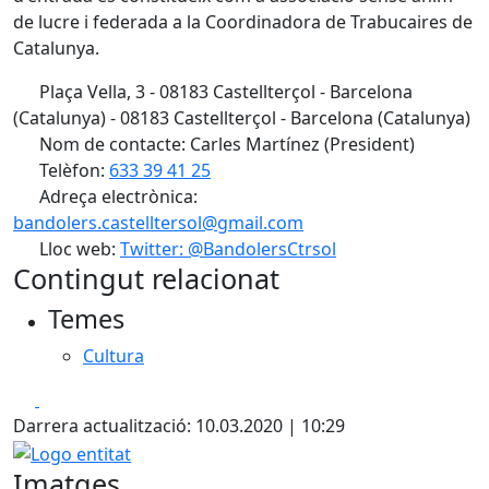
de lucre i federada a la Coordinadora de Trabucaires de
Catalunya.
Plaça Vella, 3 - 08183 Castellterçol - Barcelona
(Catalunya) - 08183 Castellterçol - Barcelona (Catalunya)
Nom de contacte: Carles Martínez (President)
Telèfon:
633 39 41 25
Adreça electrònica:
bandolers.castelltersol@gmail.com
Lloc web:
Twitter: @BandolersCtrsol
Contingut relacionat
Temes
Cultura
Facebook
X
Darrera actualització: 10.03.2020 | 10:29
Logo entitat
Imatges