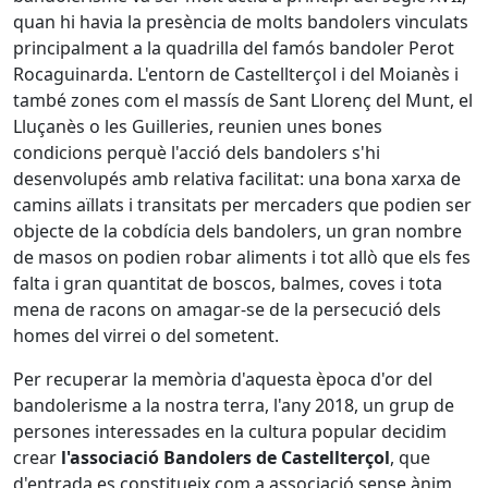
quan hi havia la presència de molts bandolers vinculats
principalment a la quadrilla del famós bandoler Perot
Rocaguinarda. L'entorn de Castellterçol i del Moianès i
també zones com el massís de Sant Llorenç del Munt, el
Lluçanès o les Guilleries, reunien unes bones
condicions perquè l'acció dels bandolers s'hi
desenvolupés amb relativa facilitat: una bona xarxa de
camins aïllats i transitats per mercaders que podien ser
objecte de la cobdícia dels bandolers, un gran nombre
de masos on podien robar aliments i tot allò que els fes
falta i gran quantitat de boscos, balmes, coves i tota
mena de racons on amagar-se de la persecució dels
homes del virrei o del sometent.
Per recuperar la memòria d'aquesta època d'or del
bandolerisme a la nostra terra, l'any 2018, un grup de
persones interessades en la cultura popular decidim
crear
l'associació Bandolers de Castellterçol
, que
d'entrada es constitueix com a associació sense ànim