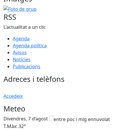
Foto de grup
RSS
L'actualitat a un clic
Agenda
Agenda política
Avisos
Notícies
Publicacions
Adreces i telèfons
Accedeix
Meteo
Divendres, 7 d’agost
D
T.Màx: 32°
T