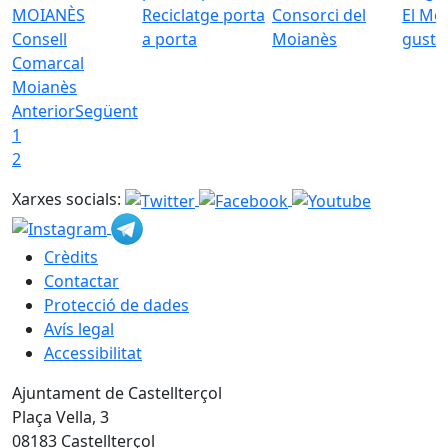
Reciclatge porta
Consorci del
El Mo
Consell
a porta
Moianès
gust
Comarcal
Moianès
Anterior
Següent
1
2
Xarxes socials:
Crèdits
Contactar
Protecció de dades
Avís legal
Accessibilitat
Ajuntament de Castellterçol
Plaça Vella, 3
08183 Castellterçol