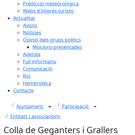
Predicció meteorològica
Webs d'interès turístic
Actualitat
Avisos
Notícies
Opinió dels grups polítics
Mocions presentades
Agenda
Full informatiu
Comunicació
Rss
Hemeroteca
Contacte
Ajuntament
Participació
Entitats i associacions
Colla de Geganters i Grallers