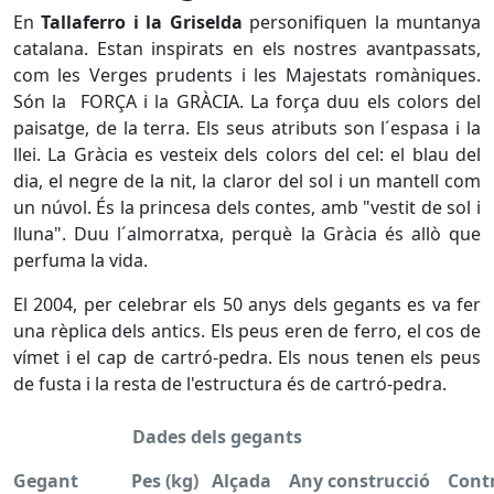
En
Tallaferro i la Griselda
personifiquen la muntanya
catalana. Estan inspirats en els nostres avantpassats,
com les Verges prudents i les Majestats romàniques.
Són la FORÇA i la GRÀCIA. La força duu els colors del
paisatge, de la terra. Els seus atributs son l´espasa i la
llei. La Gràcia es vesteix dels colors del cel: el blau del
dia, el negre de la nit, la claror del sol i un mantell com
un núvol. És la princesa dels contes, amb "vestit de sol i
lluna". Duu l´almorratxa, perquè la Gràcia és allò que
perfuma la vida.
El 2004, per celebrar els 50 anys dels gegants es va fer
una rèplica dels antics. Els peus eren de ferro, el cos de
vímet i el cap de cartró-pedra. Els nous tenen els peus
de fusta i la resta de l'estructura és de cartró-pedra.
Dades dels gegants
Gegant Pes (kg) Alçada Any construcció Contr