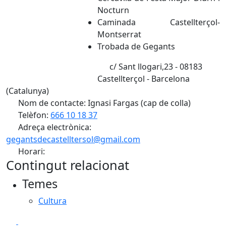
Nocturn
Caminada Castellterçol-
Montserrat
Trobada de Gegants
c/ Sant llogari,23 - 08183
Castellterçol - Barcelona
(Catalunya)
Nom de contacte: Ignasi Fargas (cap de colla)
Telèfon:
666 10 18 37
Adreça electrònica:
gegantsdecastelltersol@gmail.com
Horari:
Contingut relacionat
Temes
Cultura
Facebook
X