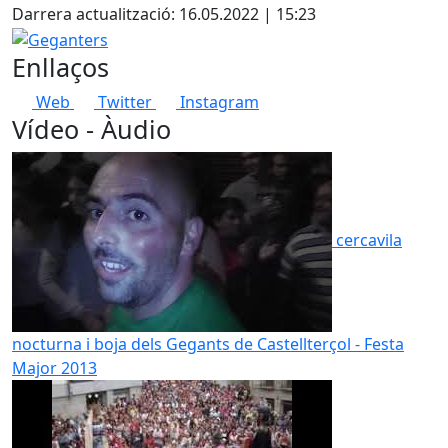
Darrera actualització: 16.05.2022 | 15:23
Geganters
Enllaços
Web
Twitter
Instagram
Vídeo - Àudio
cercavila
nocturna i boja dels Gegants de Castellterçol - Festa
Major 2013