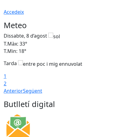
Accedeix
Meteo
Dissabte, 8 d’agost
D
T.Màx: 33°
T
T.Min: 18°
T
Tarda
1
2
Anterior
Següent
Butlletí digital