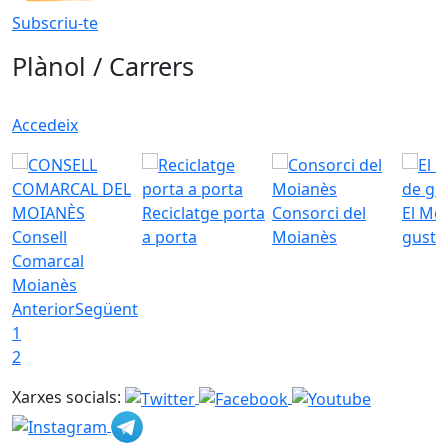
Subscriu-te
Plànol / Carrers
Accedeix
Reciclatge porta
Consorci del
El Mo
Consell
a porta
Moianès
gust
Comarcal
Moianès
Anterior
Següent
1
2
Xarxes socials: