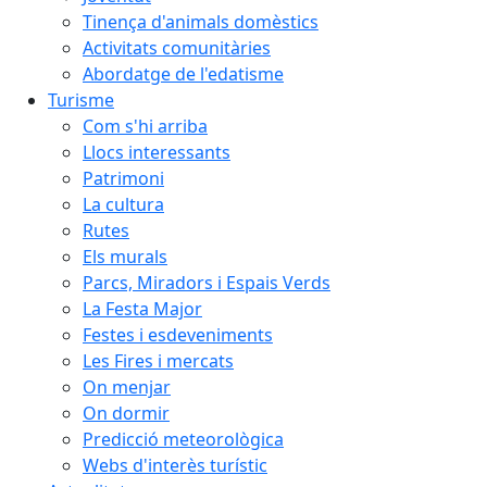
Tinença d'animals domèstics
Activitats comunitàries
Abordatge de l'edatisme
Turisme
Com s'hi arriba
Llocs interessants
Patrimoni
La cultura
Rutes
Els murals
Parcs, Miradors i Espais Verds
La Festa Major
Festes i esdeveniments
Les Fires i mercats
On menjar
On dormir
Predicció meteorològica
Webs d'interès turístic