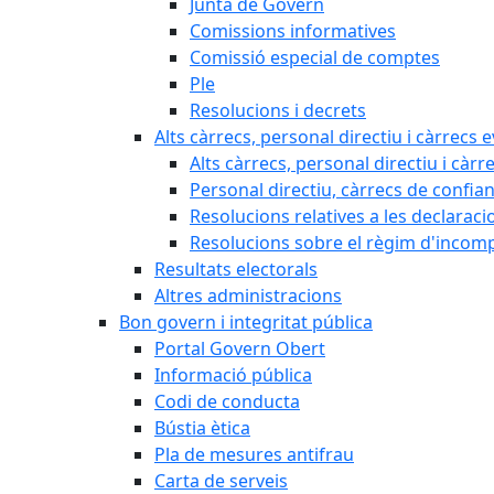
Junta de Govern
Comissions informatives
Comissió especial de comptes
Ple
Resolucions i decrets
Alts càrrecs, personal directiu i càrrecs 
Alts càrrecs, personal directiu i càrr
Personal directiu, càrrecs de confia
Resolucions relatives a les declaracio
Resolucions sobre el règim d'incompat
Resultats electorals
Altres administracions
Bon govern i integritat pública
Portal Govern Obert
Informació pública
Codi de conducta
Bústia ètica
Pla de mesures antifrau
Carta de serveis