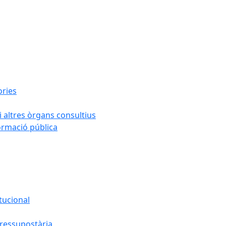
ories
i altres òrgans consultius
formació pública
tucional
pressupostària