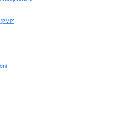
 (PMP)
moni