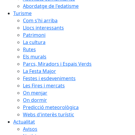
Abordatge de l'edatisme
Turisme
Com s'hi arriba
Llocs interessants
Patrimoni
La cultura
Rutes
Els murals
Parcs, Miradors i Espais Verds
La Festa Major
Festes i esdeveniments
Les Fires i mercats
On menjar
On dormir
Predicció meteorològica
Webs d'interès turístic
Actualitat
Avisos