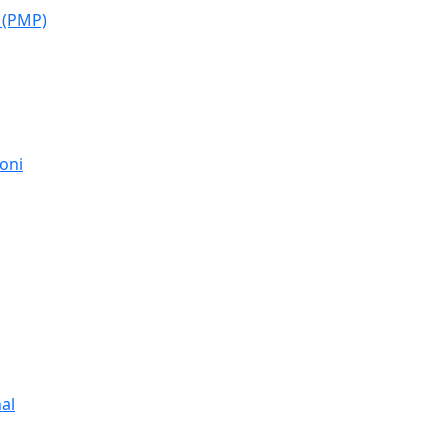
 (PMP)
moni
al