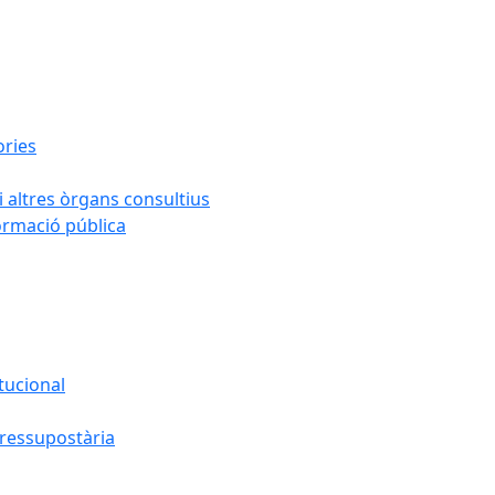
ories
i altres òrgans consultius
formació pública
tucional
pressupostària