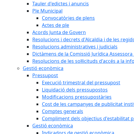
Tauler d'edictes i anuncis
Ple Municipal
Convocatòries de plens
Actes de ple
Acords Junta de Govern
Resolucions i decrets d'Alcaldia i de les regid
Resolucions administratives i judicials
Dictàmens de la Comissió Jurídica Assessora 
Resolucions de les sol·licituds d'accés a la in
Gestió econòmica
Pressupost
Execució trimestral del pressupost
Liquidació dels pressupostos
Modificacions pressupostàries
Cost de les campanyes de publicitat insti
Comptes generals
Compliment dels objectius d'estabilitat 
Gestió econòmica
Indicadors de gestió econòmica