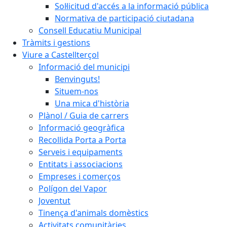
Sol·licitud d'accés a la informació pública
Normativa de participació ciutadana
Consell Educatiu Municipal
Tràmits i gestions
Viure a Castellterçol
Informació del municipi
Benvinguts!
Situem-nos
Una mica d'història
Plànol / Guia de carrers
Informació geogràfica
Recollida Porta a Porta
Serveis i equipaments
Entitats i associacions
Empreses i comerços
Polígon del Vapor
Joventut
Tinença d'animals domèstics
Activitats comunitàries